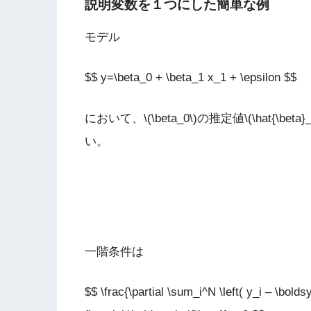
説明変数を１つにした簡単な例
モデル
$$ y=\beta_0 + \beta_1 x_1 + \epsilon $$
において、\(\beta_0\)の推定値\(\hat{\beta}_
い。
一階条件は
$$ \frac{\partial \sum_i^N \left( y_i – \bolds