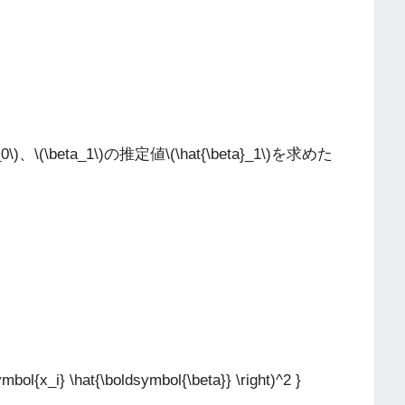
0\)、\(\beta_1\)の推定値\(\hat{\beta}_1\)を求めた
ymbol{x_i} \hat{\boldsymbol{\beta}} \right)^2 }