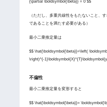
{\partial \boldsymbol{\beta}} = 0 $$
（ただし、多重共線性をもたないこと、すなわち \(rank\l
であることを満たす必要がある）
最小二乗推定量は
$$ \hat{\boldsymbol{\beta}}=\left( \boldsym
\right)^{-1}\boldsymbol{X}^{T}\boldsymbol{y
不偏性
最小二乗推定量を変形すると
$$ \hat{\boldsymbol{\beta}}= \boldsymbol{\b