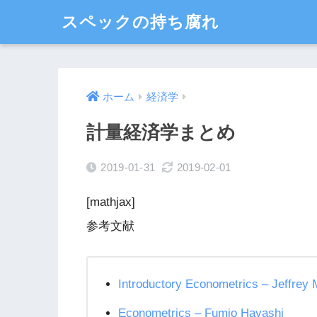
スペックの持ち腐れ
ホーム
経済学
計量経済学まとめ
2019-01-31
2019-02-01
[mathjax]
参考文献
Introductory Econometrics – Jeffrey 
Econometrics – Fumio Hayashi