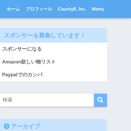
ホーム
プロフィール
CauchyE, Inc.
Meety
スポンサーを募集しています！
スポンサーになる
Amazon欲しい物リスト
Paypalでのカンパ
アーカイブ