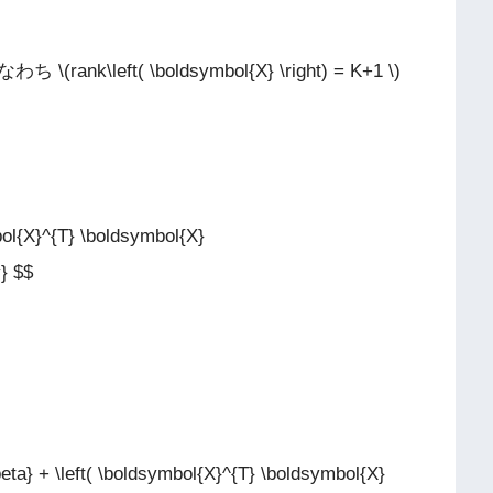
eft( \boldsymbol{X} \right) = K+1 \)
bol{X}^{T} \boldsymbol{X}
} $$
eta} + \left( \boldsymbol{X}^{T} \boldsymbol{X}