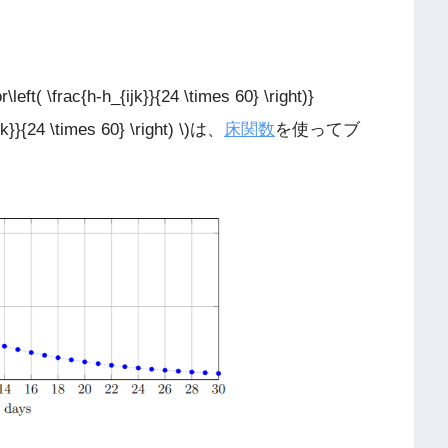
r\left( \frac{h-h_{ijk}}{24 \times 60} \right)}
}}{24 \times 60} \right) \)は、
床関数
を使ってブ