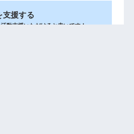
を支援する
。活動支援いただけると幸いです！
支援する
 SDKの教科書を更
NEMモザイク送金手数料を
た
Octaveで4次元グラフにして