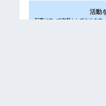
活動
記事はすべて無料としております
symbol-sdkソースコードの
Cosmos
クラス構造概観
新しまし