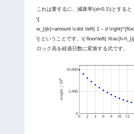
これは要するに、減衰率\(d=0.1\)とすると
\[
w_{ijk}=amount \cdot \left( 1 – d \right)^{floo
\] ということです。\( floor\left( \frac{h-h_{ijk
ロック高を経過日数に変換する式です。