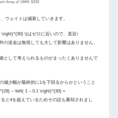
うに、ウェイトは減衰していきます。
 \right)^{30} \)はゼロに近いので、直近\
60\)ブロック以外の送金は無視しても大して影響はありません。
る根拠として考えられるものがまったくありませんで
M)の減少幅が最終的に1を下回るからかということ
 – \left( 1 – 0.1 \right)^{30} =
1000をかけると4を超えているためその説も棄却されまし